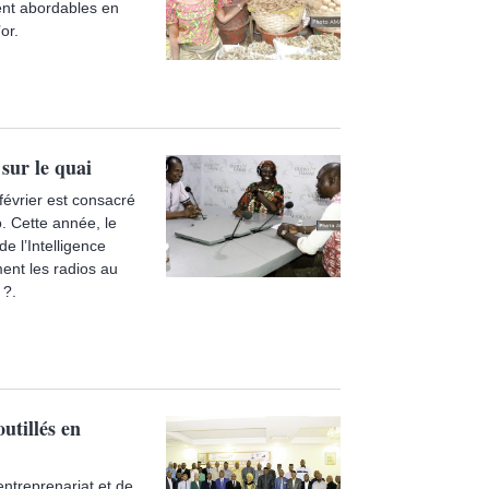
tent abordables en
or.
 sur le quai
février est consacré
o. Cette année, le
e l’Intelligence
ment les radios au
 ?.
utillés en
entreprenariat et de