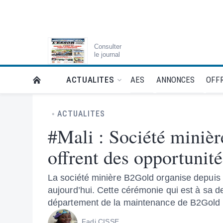
Consulter
le journal
AES
ANNONCES
OFFR
ACTUALITES
RETOUR À LA PAGE D’ACCUEIL DE L'ESSOR
ACTUALITES
#Mali : Société miniè
offrent des opportunité
La société minière B2Gold organise depuis l
aujourd’hui. Cette cérémonie qui est à sa d
département de la maintenance de B2Gold p
Fadi CISSE