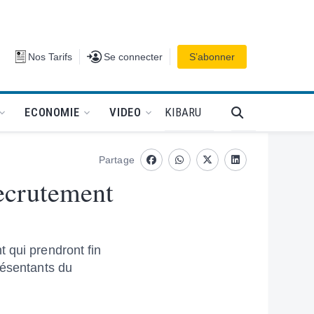
Se connecter
Nos Tarifs
Se connecter
S’abonner
PODCAT
KIBARU
ECONOMIE
VIDEO
Partage
Facebook
whatsapp
Twitter
Linkedin
recrutement
 qui prendront fin
résentants du