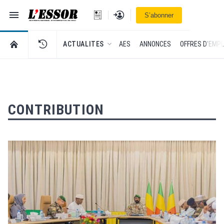
Navigation
Se connecter
S’abonner
L'Essor - retour à la une
RETOUR À LA PAGE D’ACCUEIL DE L'ESSOR
ACTUALITES
AES
ANNONCES
OFFRES D'EMPL
CONTRIBUTION