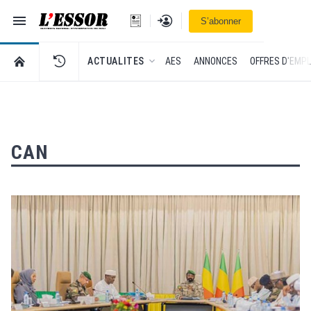
Navigation
Se connecter
S’abonner
L'Essor - retour à la une
RETOUR À LA PAGE D’ACCUEIL DE L'ESSOR
ACTUALITES
AES
ANNONCES
OFFRES D'EMPL
CAN