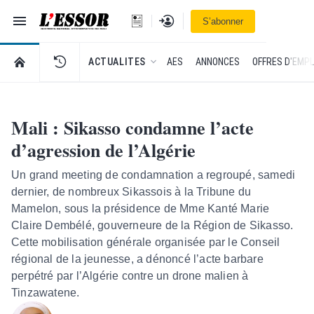
Navigation
Se connecter
S’abonner
L'Essor - retour à la une
RETOUR À LA PAGE D’ACCUEIL DE L'ESSOR
ACTUALITES
AES
ANNONCES
OFFRES D'EMPL
Mali : Sikasso condamne l’acte
d’agression de l’Algérie
Un grand meeting de condamnation a regroupé, samedi
dernier, de nombreux Sikassois à la Tribune du
Mamelon, sous la présidence de Mme Kanté Marie
Claire Dembélé, gouverneure de la Région de Sikasso.
Cette mobilisation générale organisée par le Conseil
régional de la jeunesse, a dénoncé l’acte barbare
perpétré par l’Algérie contre un drone malien à
Tinzawatene.