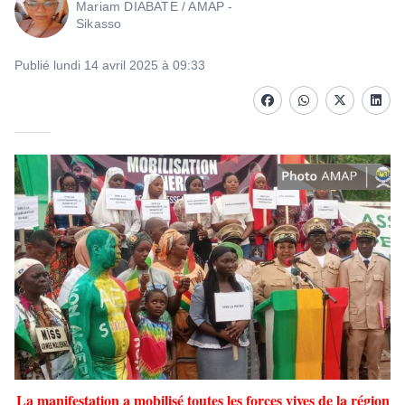
Mariam DIABATE / AMAP -
Sikasso
Publié lundi 14 avril 2025 à 09:33
Facebook
whatsapp
Twitter
Linke
La manifestation a mobilisé toutes les forces vives de la région