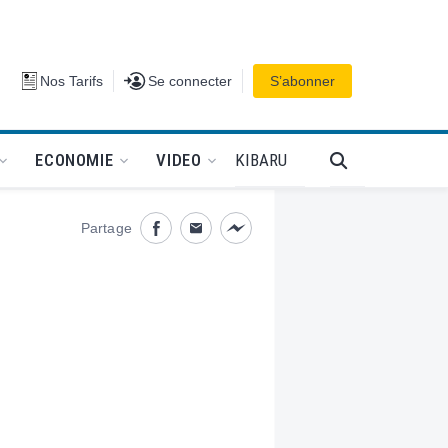
Se connecter
Nos Tarifs
Se connecter
S’abonner
PODCAT
KIBARU
ECONOMIE
VIDEO
Partage
Partage désactivé
Partage désactivé
Partage désactivé