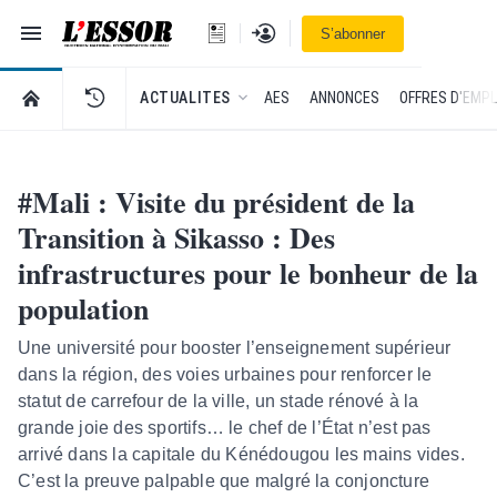
Navigation
Se connecter
S’abonner
L'Essor - retour à la une
RETOUR À LA PAGE D’ACCUEIL DE L'ESSOR
ACTUALITES
AES
ANNONCES
OFFRES D'EMPL
#Mali : Visite du président de la
Transition à Sikasso : Des
infrastructures pour le bonheur de la
population
Une université pour booster l’enseignement supérieur
dans la région, des voies urbaines pour renforcer le
statut de carrefour de la ville, un stade rénové à la
grande joie des sportifs… le chef de l’État n’est pas
arrivé dans la capitale du Kénédougou les mains vides.
C’est la preuve palpable que malgré la conjoncture