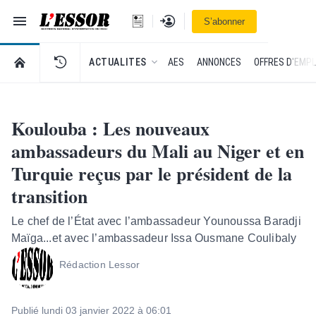
Navigation
Se connecter
S’abonner
L'Essor - retour à la une
RETOUR À LA PAGE D’ACCUEIL DE L'ESSOR
ACTUALITES
AES
ANNONCES
OFFRES D'EMPL
Koulouba : Les nouveaux
ambassadeurs du Mali au Niger et en
Turquie reçus par le président de la
transition
Le chef de l’État avec l’ambassadeur Younoussa Baradji
Maïga...et avec l’ambassadeur Issa Ousmane Coulibaly
Rédaction Lessor
Publié lundi 03 janvier 2022 à 06:01