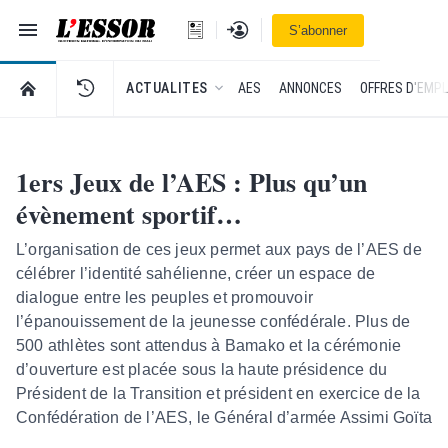
Navigation
Se connecter
S’abonner
L'Essor - retour à la une
RETOUR À LA PAGE D’ACCUEIL DE L'ESSOR
ACTUALITES
AES
ANNONCES
OFFRES D'EMPL
1ers Jeux de l’AES : Plus qu’un
évènement sportif…
L’organisation de ces jeux permet aux pays de l’AES de
célébrer l’identité sahélienne, créer un espace de
dialogue entre les peuples et promouvoir
l’épanouissement de la jeunesse confédérale. Plus de
500 athlètes sont attendus à Bamako et la cérémonie
d’ouverture est placée sous la haute présidence du
Président de la Transition et président en exercice de la
Confédération de l’AES, le Général d’armée Assimi Goïta