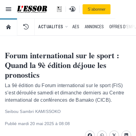
Navigation
Se connecter
S’abonner
L'Essor - retour à la une
RETOUR À LA PAGE D’ACCUEIL DE L'ESSOR
ACTUALITES
AES
ANNONCES
OFFRES D'EMPL
Forum international sur le sport :
Quand la 9è édition déjoue les
pronostics
La 9è édition du Forum international sur le sport (FIS)
s’est déroulée samedi et dimanche derniers au Centre
international de conférences de Bamako (CICB).
Seibou Sambri KAMISSOKO
Publié mardi 20 mai 2025 à 08:08