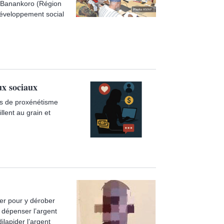
 à Banankoro (Région
u développement social
ux sociaux
ins de proxénétisme
illent au grain et
lier pour y dérober
 dépenser l’argent
ilapider l’argent