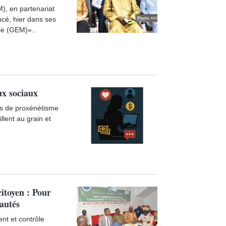
), en partenariat
ncé, hier dans ses
lle (GEM)»..
ux sociaux
ins de proxénétisme
illent au grain et
citoyen : Pour
autés
ent et contrôle