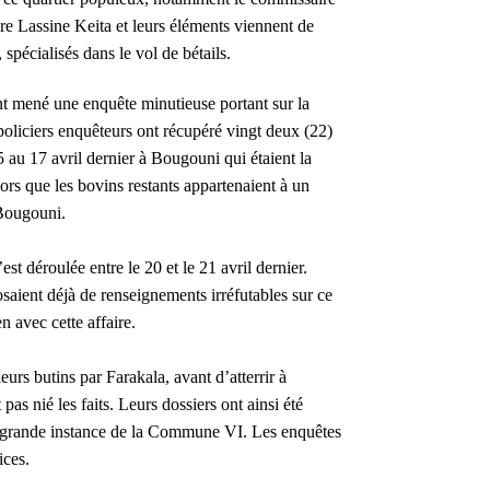
e Lassine Keita et leurs éléments viennent de
spécialisés dans le vol de bétails.
nt mené une enquête minutieuse portant sur la
s policiers enquêteurs ont récupéré vingt deux (22)
5 au 17 avril dernier à Bougouni qui étaient la
ors que les bovins restants appartenaient à un
 Bougouni.
st déroulée entre le 20 et le 21 avril dernier.
osaient déjà de renseignements irréfutables sur ce
n avec cette affaire.
eurs butins par Farakala, avant d’atterrir à
pas nié les faits. Leurs dossiers ont ainsi été
de grande instance de la Commune VI. Les enquêtes
ices.