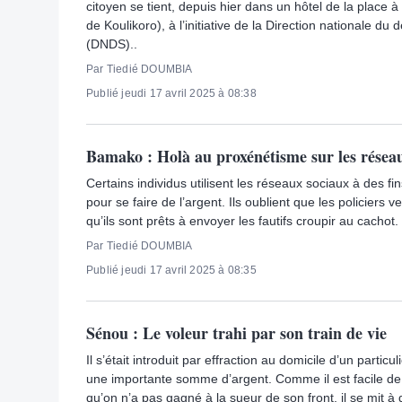
citoyen se tient, depuis hier dans un hôtel de la place
de Koulikoro), à l’initiative de la Direction nationale d
(DNDS)..
Par Tiedié DOUMBIA
Publié jeudi 17 avril 2025 à 08:38
Bamako : Holà au proxénétisme sur les résea
Certains individus utilisent les réseaux sociaux à des f
pour se faire de l’argent. Ils oublient que les policiers ve
qu’ils sont prêts à envoyer les fautifs croupir au cachot.
Par Tiedié DOUMBIA
Publié jeudi 17 avril 2025 à 08:35
Sénou : Le voleur trahi par son train de vie
Il s’était introduit par effraction au domicile d’un particu
une importante somme d’argent. Comme il est facile de
qu’on n’a pas gagné à la sueur de son front, il se mit à d