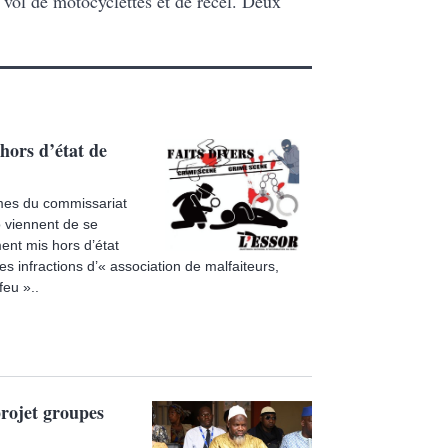
 vol de motocyclettes et de recel. Deux
hors d’état de
mes du commissariat
 viennent de se
ent mis hors d’état
es infractions d’« association de malfaiteurs,
feu »..
projet groupes