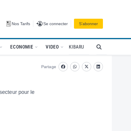
Se connecter
Nos Tarifs
Se connecter
S’abonner
PODCAT
KIBARU
ECONOMIE
VIDEO
Partage
Facebook
whatsapp
Twitter
Linkedin
secteur pour le