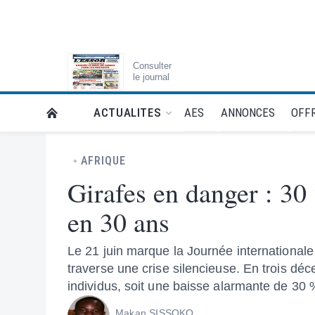
Consulter
le journal
AES
ANNONCES
OFFR
ACTUALITES
RETOUR À LA PAGE D’ACCUEIL DE L'ESSOR
AFRIQUE
Girafes en danger : 30
en 30 ans
Le 21 juin marque la Journée internationale
traverse une crise silencieuse. En trois dé
individus, soit une baisse alarmante de 30
Makan SISSOKO