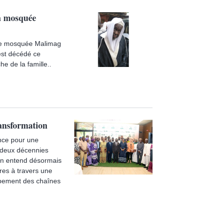
la mosquée
bre mosquée Malimag
st décédé ce
e de la famille..
ransformation
ance pour une
e deux décennies
tion entend désormais
res à travers une
loppement des chaînes