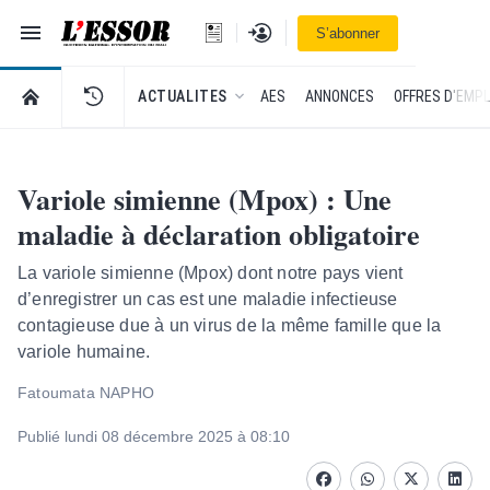
Navigation
Se connecter
S’abonner
L'Essor - retour à la une
RETOUR À LA PAGE D’ACCUEIL DE L'ESSOR
ACTUALITES
AES
ANNONCES
OFFRES D'EMPL
Variole simienne (Mpox) : Une
maladie à déclaration obligatoire
La variole simienne (Mpox) dont notre pays vient
d’enregistrer un cas est une maladie infectieuse
contagieuse due à un virus de la même famille que la
variole humaine.
Fatoumata NAPHO
Publié lundi 08 décembre 2025 à 08:10
Facebook
whatsapp
Twitter
Linke