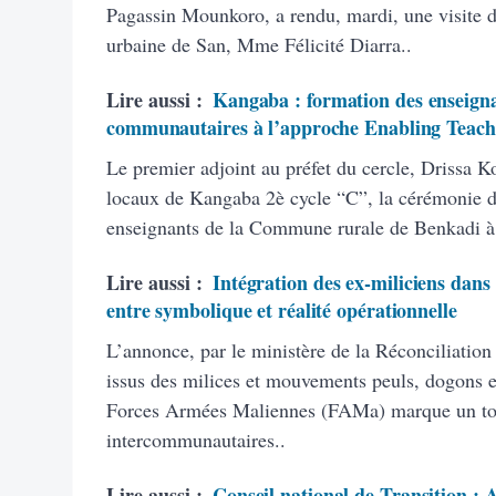
Pagassin Mounkoro, a rendu, mardi, une visite 
urbaine de San, Mme Félicité Diarra..
Lire aussi :
Kangaba : formation des enseigna
communautaires à l’approche Enabling Teach
Le premier adjoint au préfet du cercle, Drissa K
locaux de Kangaba 2è cycle “C”, la cérémonie d’
enseignants de la Commune rurale de Benkadi à
Lire aussi :
Intégration des ex-miliciens dans
entre symbolique et réalité opérationnelle
L’annonce, par le ministère de la Réconciliation
issus des milices et mouvements peuls, dogons et
Forces Armées Maliennes (FAMa) marque un tourn
intercommunautaires..
Lire aussi :
Conseil national de Transition :