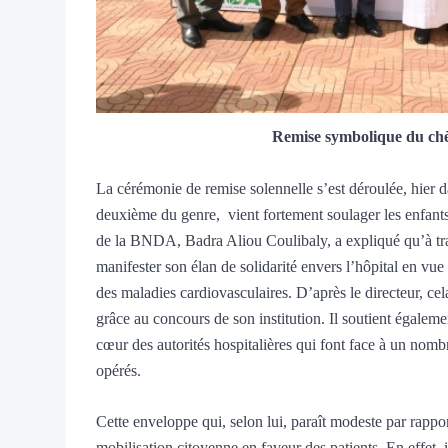
Remise symbolique du chè
La cérémonie de remise solennelle s’est déroulée, hier da
deuxième du genre,
vient fortement soulager les enfant
de la BNDA, Badra Aliou Coulibaly, a expliqué qu’à tra
manifester son élan de solidarité envers l’hôpital en vue
des maladies cardiovasculaires. D’après le directeur, ce
grâce au concours de son institution. Il soutient égalemen
cœur des autorités hospitalières qui font face à un nombr
opérés.
Cette enveloppe qui, selon lui, paraît modeste par rappor
mobilisation citoyenne en faveur des patients. En effet, i