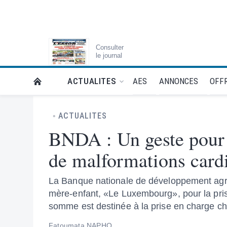
Consulter
le journal
AES
ANNONCES
OFFR
ACTUALITES
RETOUR À LA PAGE D’ACCUEIL DE L'ESSOR
ACTUALITES
BNDA : Un geste pour f
de malformations card
La Banque nationale de développement agric
mère-enfant, «Le Luxembourg», pour la pris
somme est destinée à la prise en charge chi
Fatoumata NAPHO