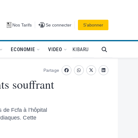
Se connecter
Nos Tarifs
Se connecter
S’abonner
PODCAT
KIBARU
ECONOMIE
VIDEO
Partage
Facebook
whatsapp
Twitter
Linkedin
ts souffrant
de Fcfa à l’hôpital
rdiaques. Cette