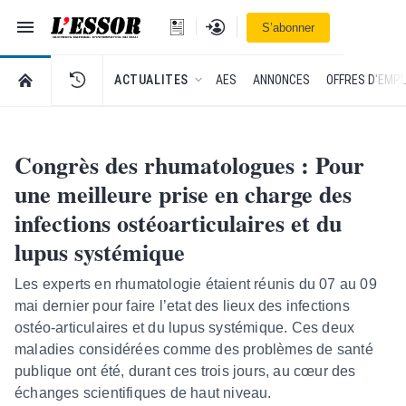
Navigation
Se connecter
S’abonner
L'Essor - retour à la une
RETOUR À LA PAGE D’ACCUEIL DE L'ESSOR
ACTUALITES
AES
ANNONCES
OFFRES D'EMPL
Congrès des rhumatologues : Pour
une meilleure prise en charge des
infections ostéoarticulaires et du
lupus systémique
Les experts en rhumatologie étaient réunis du 07 au 09
mai dernier pour faire l’etat des lieux des infections
ostéo-articulaires et du lupus systémique. Ces deux
maladies considérées comme des problèmes de santé
publique ont été, durant ces trois jours, au cœur des
échanges scientifiques de haut niveau.