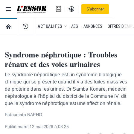
Navigation
Se connecter
S’abonner
L'Essor - retour à la une
RETOUR À LA PAGE D’ACCUEIL DE L'ESSOR
ACTUALITES
AES
ANNONCES
OFFRES D'EMPL
Syndrome néphrotique : Troubles
rénaux et des voies urinaires
Le syndrome néphrotique est un syndrome biologique
clinique qui se présente quand il y a des fuites massives
de protéine dans les urines. Dr Samba Konaré, médecin
néphrologue à l’hôpital du district de la Commune IV, dit
que le syndrome néphrotique est une affection rénale.
Fatoumata NAPHO
Publié mardi 12 mai 2026 à 08:25