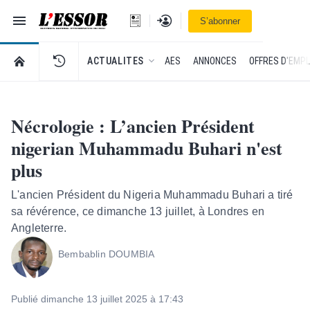
Navigation
Se connecter
S’abonner
L'Essor - retour à la une
RETOUR À LA PAGE D’ACCUEIL DE L'ESSOR
ACTUALITES
AES
ANNONCES
OFFRES D'EMPL
Nécrologie : L’ancien Président
nigerian Muhammadu Buhari n'est
plus
L'ancien Président du Nigeria Muhammadu Buhari a tiré
sa révérence, ce dimanche 13 juillet, à Londres en
Angleterre.
Bembablin DOUMBIA
Publié dimanche 13 juillet 2025 à 17:43