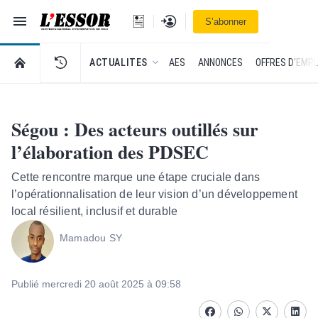
Navigation
Se connecter
S’abonner
L'Essor - retour à la une
RETOUR À LA PAGE D’ACCUEIL DE L'ESSOR
ACTUALITES
AES
ANNONCES
OFFRES D'EMPL
Ségou : Des acteurs outillés sur
l’élaboration des PDSEC
Cette rencontre marque une étape cruciale dans
l’opérationnalisation de leur vision d’un développement
local résilient, inclusif et durable
Mamadou SY
Publié mercredi 20 août 2025 à 09:58