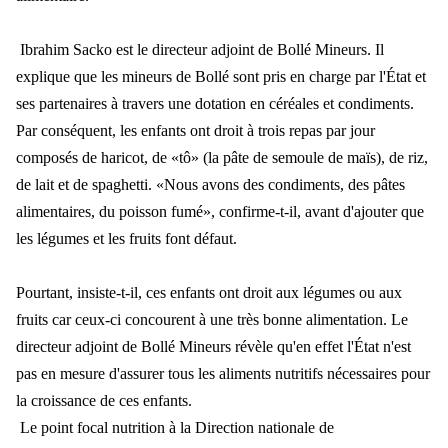
Ibrahim Sacko est le directeur adjoint de Boll
é Mineurs. Il
ex
plique que les mineurs de Boll
é sont pris en charge par l'État et
ses partenaires à travers une dotation en céréales et condiments.
Par conséquent, les enfants ont droit à trois repas par jour
composés de haricot, de «tô» (la pâte de semoule de maïs), de r
iz,
de lait et de spaghetti.
«Nous avons des condiments, des pâtes
alimentaires, du poisson fumé», confirme-t-il, avant d'ajouter que
les légumes et les fruits font défaut.
Pourtant, insiste-t-il, ces enfants ont droit aux l
égumes ou aux
fruits car ceux-c
i concourent
à une très bonne alimentation. Le
directeur adjoint de Bollé Mineurs révèle qu'en effet l'État n'est
pas en mesure d'assurer tous les aliments nutritifs nécessaires pour
la croissance de ces enfants.
Le point focal nutrition
à la Direction na
tionale de