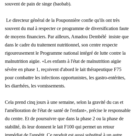
souvent de pain de singe (baobab).
Le directeur g
énéral de la Poupon
ni
ère confie qu'ils ont très
souvent du mal à respecter ce programme de diversification faute
de moyens financiers. Par ailleurs, Amadou Dembélé insiste que
dans le cadre du traitement nutritionnel, son centre respecte
rigoureusement le Programme national
int
égré de lutte contre la
malnutrition aigüe. «Les enfants à l'état de malnutrition aigüe
sévère en phase 1, reçoivent d'abord le lait thérapeutique F75
pour combattre les infections opportunistes, les gastro-entérites,
les diarrhées, les vomissements.
C
ela prend cinq jours
à une semaine, selon la gravité du cas et
l'amélioration de l'état de santé de l'enfant», précise le responsable
du centre. Et de poursuivre que dans la phase 2 ou la phase de
stabilité, ils leur donnent le lait F100 qui permet un reto
ur
imm
édiat de l'appétit. Ce produit est aussi substitué à un autre