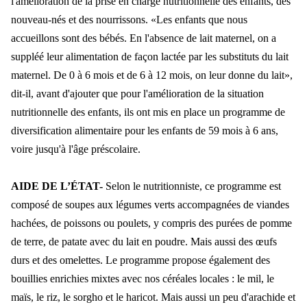
l'amélioration de la prise en charge
nutritionnelle des enfants, des
nouveau-n
és et des nourrissons. «Les enfants que nous
accueillons sont des bébés. En l'absence de lait maternel, on a
suppléé leur alimentation de façon lactée par les substituts du lait
maternel. De 0 à 6 mois et de 6 à 12
mois, on leur donne du lait
»,
dit-il, avant d'ajouter que pour l'amélioration de la situation
nutritionnelle des enfants, ils ont mis en place un programme de
diversification alimentaire pour les enfants de 59 mois à 6 ans,
voire jusqu'à l'âge préscolaire
.
AIDE DE L
’ÉTAT-
Selon le nutritionniste, ce programme est
composé de soupes aux légumes verts accompagnées de viandes
hachées, de poissons ou poulets, y compris des purées de pomme
de terre, de patate avec du lait en poudre. Mais aussi des œufs
durs et
des omelettes. Le programme propose
également des
bouillies enrichies mixtes avec nos céréales locales : le mil, le
maïs, le riz, le sorgho et le haricot. Mais aussi un peu d'arachide et