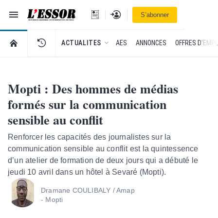
Navigation
Se connecter
S’abonner
L'Essor - retour à la une
RETOUR À LA PAGE D’ACCUEIL DE L'ESSOR
ACTUALITES
AES
ANNONCES
OFFRES D'EMPL
Mopti : Des hommes de médias
formés sur la communication
sensible au conflit
Renforcer les capacités des journalistes sur la
communication sensible au conflit est la quintessence
d’un atelier de formation de deux jours qui a débuté le
jeudi 10 avril dans un hôtel à Sevaré (Mopti).
Dramane COULIBALY / Amap
- Mopti