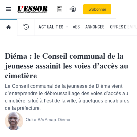
Navigation
Se connecter
S’abonner
L'Essor - retour à la une
RETOUR À LA PAGE D’ACCUEIL DE L'ESSOR
ACTUALITES
AES
ANNONCES
OFFRES D'EMPL
Diéma : le Conseil communal de la
jeunesse assainit les voies d’accès au
cimetière
Le Conseil communal de la jeunesse de Diéma vient
d’entreprendre le débroussaillage des voies d’accès au
cimetière, situé à l’est de la ville, à quelques encablures
de la préfecture.
Ouka BA/Amap-Dièma