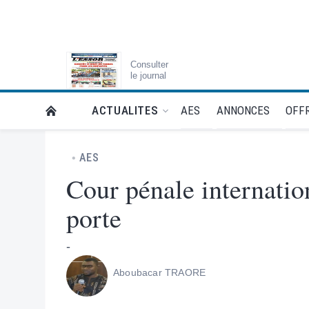
Consulter
le journal
AES
ANNONCES
OFFR
ACTUALITES
RETOUR À LA PAGE D’ACCUEIL DE L'ESSOR
AES
Cour pénale internatio
porte
-
Aboubacar TRAORE