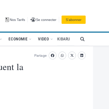
Se connecter
Nos Tarifs
Se connecter
S’abonner
PODCAT
KIBARU
ECONOMIE
VIDEO
Partage
Facebook
whatsapp
Twitter
Linkedin
uent la