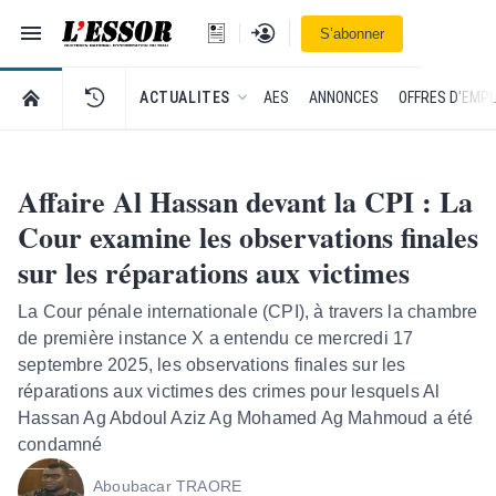
Navigation
Se connecter
S’abonner
L'Essor - retour à la une
RETOUR À LA PAGE D’ACCUEIL DE L'ESSOR
ACTUALITES
AES
ANNONCES
OFFRES D'EMPL
Affaire Al Hassan devant la CPI : La
Cour examine les observations finales
sur les réparations aux victimes
La Cour pénale internationale (CPI), à travers la chambre
de première instance X a entendu ce mercredi 17
septembre 2025, les observations finales sur les
réparations aux victimes des crimes pour lesquels Al
Hassan Ag Abdoul Aziz Ag Mohamed Ag Mahmoud a été
condamné
Aboubacar TRAORE