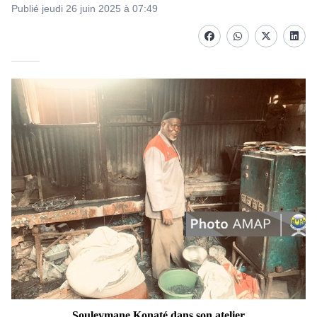
Publié jeudi 26 juin 2025 à 07:49
Facebook
whatsapp
Twitter
Linke
Souleymane Konaté dans son atelier