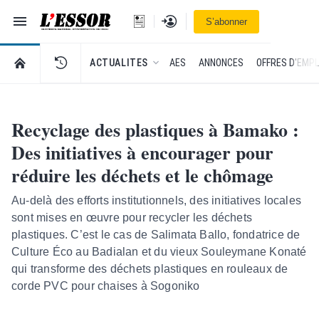
Navigation
Se connecter
S’abonner
L'Essor - retour à la une
RETOUR À LA PAGE D’ACCUEIL DE L'ESSOR
ACTUALITES
AES
ANNONCES
OFFRES D'EMPL
Recyclage des plastiques à Bamako :
Des initiatives à encourager pour
réduire les déchets et le chômage
Au-delà des efforts institutionnels, des initiatives locales
sont mises en œuvre pour recycler les déchets
plastiques. C’est le cas de Salimata Ballo, fondatrice de
Culture Éco au Badialan et du vieux Souleymane Konaté
qui transforme des déchets plastiques en rouleaux de
corde PVC pour chaises à Sogoniko