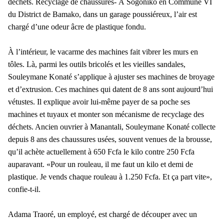
déchets.
Recyclage de chaussures- À Sogoniko en Commune VI
du District de Bamako, dans un garage poussiéreux, l’air est
chargé d’une odeur âcre de plastique fondu.
À l’intérieur, le vacarme des machines fait vibrer les murs en
tôles. Là, parmi les outils bricolés et les vieilles sandales,
Souleymane Konaté s’applique à ajuster ses machines de broyage
et d’extrusion. Ces machines qui datent de 8 ans sont aujourd’hui
vétustes. Il explique avoir lui-même payer de sa poche ses
machines et tuyaux et monter son mécanisme de recyclage des
déchets. Ancien ouvrier à Manantali, Souleymane Konaté collecte
depuis 8 ans des chaussures usées, souvent venues de la brousse,
qu’il achète actuellement à 650 Fcfa le kilo contre 250 Fcfa
auparavant. «Pour un rouleau, il me faut un kilo et demi de
plastique. Je vends chaque rouleau à 1.250 Fcfa. Et ça part vite»,
confie-t-il.
Adama Traoré, un employé, est chargé de découper avec un