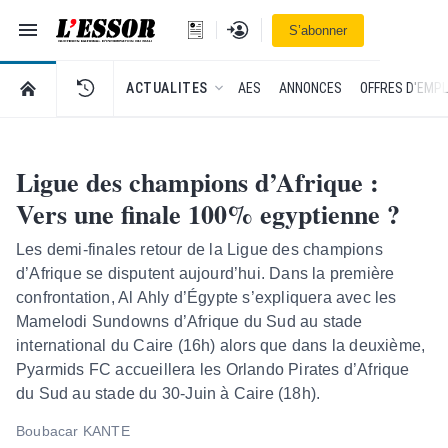
Navigation
Se connecter
S’abonner
L'Essor - retour à la une
RETOUR À LA PAGE D’ACCUEIL DE L'ESSOR
ACTUALITES
AES
ANNONCES
OFFRES D'EMPL
Ligue des champions d’Afrique :
Vers une finale 100% egyptienne ?
Les demi-finales retour de la Ligue des champions
d’Afrique se disputent aujourd’hui. Dans la première
confrontation, Al Ahly d’Égypte s’expliquera avec les
Mamelodi Sundowns d’Afrique du Sud au stade
international du Caire (16h) alors que dans la deuxième,
Pyarmids FC accueillera les Orlando Pirates d’Afrique
du Sud au stade du 30-Juin à Caire (18h).
Boubacar KANTE