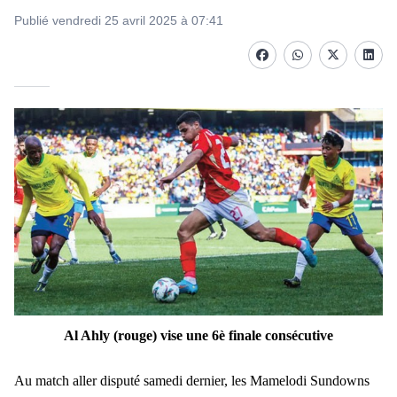
Publié vendredi 25 avril 2025 à 07:41
Facebook
whatsapp
Twitter
Linke
Al Ahly (rouge) vise une 6è finale consécutive
Au match aller disputé samedi dernier, les Mamelodi Sundowns