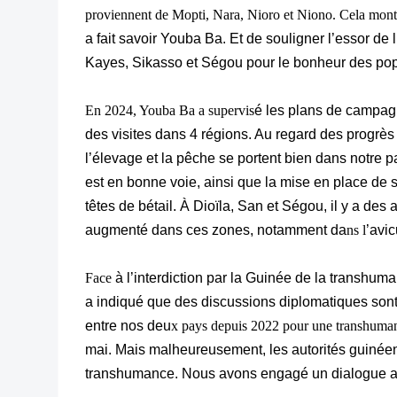
proviennent de Mopti, Nara, Nioro et Niono. Cela montr
a fait savoir Youba Ba. Et de souligner l’essor de
Kayes, Sikasso et Ségou pour le bonheur des pop
En 2024, Youba Ba a supervis
é les plans de campagn
des visites dans 4 régions. Au regard des progrès c
l’élevage et la pêche se portent bien dans notre
est en bonne voie, ainsi que la mise en place de
têtes de bétail. À Dioïla, San et Ségou, il y a des
augmenté dans ces zones, notamment da
ns l
’avic
Face
à l’interdiction par la Guinée de la transhuma
a indiqué que des discussions diplomatiques sont
entre nos deu
x pays depuis 2022 pour une transhuman
mai. Mais malheureusement, les autorités guinéen
transhumance. Nous avons engagé un dialogue 