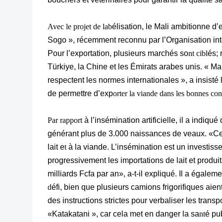
Avec le projet de lab
élisation, le Mali ambitionne d’
Sogo », récemment reconnu par l’Organisation inter
Pour l’exportation, plusieurs marchés so
nt cibl
és;
Türkiye, la Chine et les Émirats arabes unis. « Mais
respectent les normes internationales », a insisté l
de permettre d’exp
orter la viande dans les bonnes cond
Par rapport
à l’insémination artificielle, il a indi
générant plus de 3.000 naissances de veaux. «Cel
lait e
t
à la viande. L’insémination est un investiss
progressivement les importations de lait et produit
milliards Fcfa par an», a-t-il expliqué. Il a égale
d
éfi, bien que plusieurs camions frigorifiques ai
des instructions strictes pour verbaliser les transp
«Katakatani », car cela met en danger la sa
nt
é pub