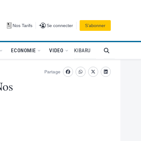
Se connecter
Nos Tarifs
Se connecter
S’abonner
PODCAT
KIBARU
ECONOMIE
VIDEO
Partage
Facebook
whatsapp
Twitter
Linkedin
Nos