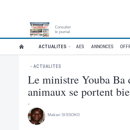
Consulter
le journal
AES
ANNONCES
OFFR
ACTUALITES
RETOUR À LA PAGE D’ACCUEIL DE L'ESSOR
ACTUALITES
Le ministre Youba Ba 
animaux se portent b
-
Makan SISSOKO