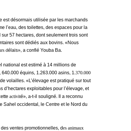
e est désormais utilisée par les marchands
me l’eau, des toilettes, des espaces pour la
d sur 57 hectares, dont seulement trois sont
taires sont dédiés aux bovins. «Nous
urs d
élais», a confié Youba Ba.
l national est estimé à 14 millions de
s, 640.000 équins, 1.263.000 asins, 1.
370.000
de volailles. «L’élevage est pratiqué sur tout
ns d’hectares exploitables pour l’élevage, et
cette
activit
é», a-t-il souligné. Il a reconnu
 Sahel occidental, le Centre et le Nord du
 des ventes promotionnelles, d
es animaux