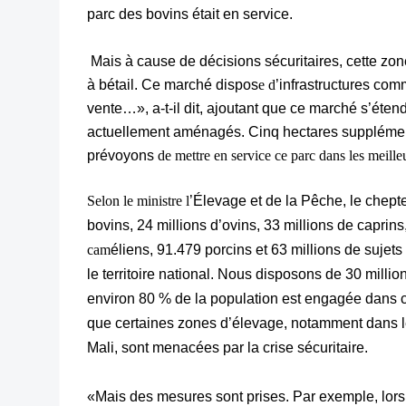
parc des bovins était en service.
Mais à cause de décisions sécuritaires, cette zon
à bétail. Ce marché dispos
e d
’infrastructures com
vente…», a-t-il dit, ajoutant que ce marché s’éten
actuellement aménagés. Cinq hectares supplémen
prévoyons
de mettre en service ce parc dans les meille
Selon le ministre l
’Élevage et de la Pêche, le chepte
bovins, 24 millions d’ovins, 33 millions de caprin
cam
éliens, 91.479 porcins et 63 millions de sujets 
le territoire national. Nous disposons de 30 millio
environ 80 % de la population est engagée dans 
que certaines zones d’élevage, notamment dans le
Mali, sont menacées par la crise sécuritaire.
«Mais des mesures sont prises. Par exemple, lors