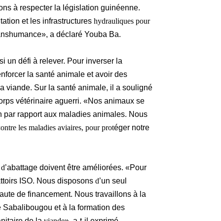
ons à respecter la législation guinéenne.
ation et les infrastructures
hydrauliques pour
ranshumance», a déclaré Youba Ba.
si un défi à relever. Pour inverser la
enforcer la santé animale et avoir des
e la viande. Sur la santé animale, il a souligné
orps vétérinaire aguerri. «Nos animaux se
ion par rapport aux maladies animales. Nous
c
ontre les maladies aviaires, pour prot
éger notre
 d
’abattage doivent être améliorées. «Pour
battoirs ISO. Nous disposons
d
’un seul
aute de financement. Nous travaillons à la
de Sabalibougou et à la formation des
nitaire de la
viande
», a-t-il exprimé.