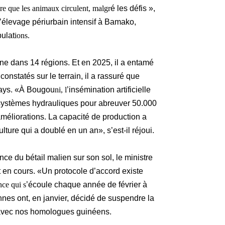
e que les animaux circulent, malgr
é les défis »,
 l’élevage périurbain intensif à Bamako,
ulat
ions.
e dans 14 régions. Et en 2025, il a entamé
onstatés sur le terrain, il a rassuré que
 pays. «À Bougou
ni, l
’insémination artificielle
 systèmes hydrauliques pour abreuver 50.000
 améliorations. La capacité de production a
ulture qui a doublé en un an», s’est-il réjoui.
nce du bétail malien sur son sol, le ministre
 en cours. «Un protocole d’accord existe
ce qui s
’écoule chaque année de février à
nes ont, en janvier, décidé de suspendre la
avec nos homologues guinéens.