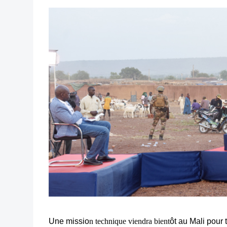
Une missio
n technique viendra bient
ôt au Mali pour 