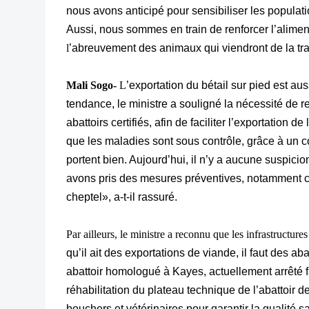
nous avons anticipé pour sensibiliser les populati
Aussi, nous sommes en train de renforcer l’aliment
l
’abreuvement des animaux qui viendront de la t
Mali Sogo-
L
’exportation du bétail sur pied est aus
tendance, le ministre a souligné la nécessité de r
abattoirs certifiés, afin de faciliter l’exportation d
que les maladies sont sous contrôle, grâce à un c
portent bien. Aujourd’hui, il n’y a aucune suspic
avons pris des mesures préventives, notamment 
cheptel», a-t-il rassuré.
Par ailleurs, le ministre a reconnu que les infrastructures
qu’il ait des exportations de viande, il faut des a
abattoir homologué à Kayes, actuellement arrêté f
réhabilitation du plateau technique de l’abattoir 
bouchers et vétérinaires pour garantir la qualité sa