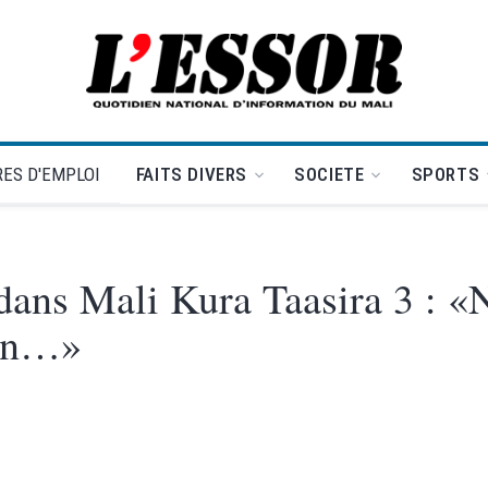
L'Essor - retour à la une
ES D'EMPLOI
FAITS DIVERS
SOCIETE
SPORTS
dans Mali Kura Taasira 3 : «
ien…»