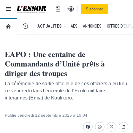
Navigation
Se connecter
S’abonner
L'Essor - retour à la une
RETOUR À LA PAGE D’ACCUEIL DE L'ESSOR
ACTUALITES
AES
ANNONCES
OFFRES D'EMPL
EAPO : Une centaine de
Commandants d’Unité prêts à
diriger des troupes
La cérémonie de sortie officielle de ces officiers a eu lieu
ce vendredi dans l'enceinte de l’École militaire
interarmes (Emia) de Koulikoro.
Publié vendredi 12 septembre 2025 à 19:04
Facebook
whatsapp
Twitter
Linke