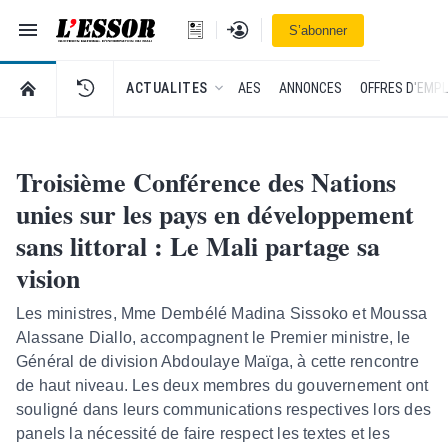
Navigation
Se connecter
S’abonner
L'Essor - retour à la une
RETOUR À LA PAGE D’ACCUEIL DE L'ESSOR
ACTUALITES
AES
ANNONCES
OFFRES D'EMPL
Troisième Conférence des Nations
unies sur les pays en développement
sans littoral : Le Mali partage sa
vision
Les ministres, Mme Dembélé Madina Sissoko et Moussa
Alassane Diallo, accompagnent le Premier ministre, le
Général de division Abdoulaye Maïga, à cette rencontre
de haut niveau. Les deux membres du gouvernement ont
souligné dans leurs communications respectives lors des
panels la nécessité de faire respect les textes et les