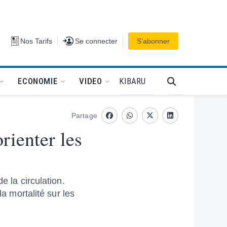
Se connecter
Nos Tarifs
Se connecter
S’abonner
PODCAT
KIBARU
ECONOMIE
VIDEO
Partage
Facebook
whatsapp
Twitter
Linkedin
rienter les
e la circulation.
a mortalité sur les