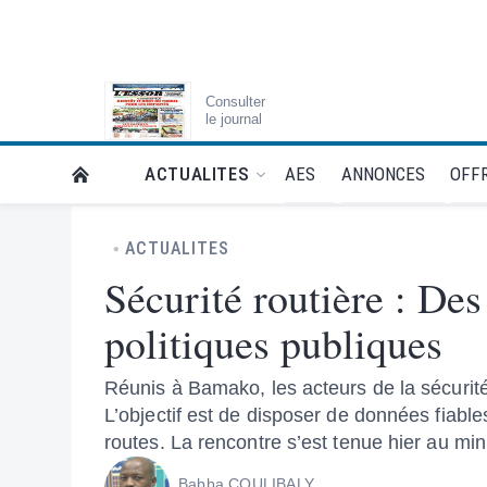
Consulter
le journal
AES
ANNONCES
OFFR
ACTUALITES
RETOUR À LA PAGE D’ACCUEIL DE L'ESSOR
ACTUALITES
Sécurité routière : Des
politiques publiques
Réunis à Bamako, les acteurs de la sécurité 
L’objectif est de disposer de données fiables
routes. La rencontre s’est tenue hier au min
Babba COULIBALY