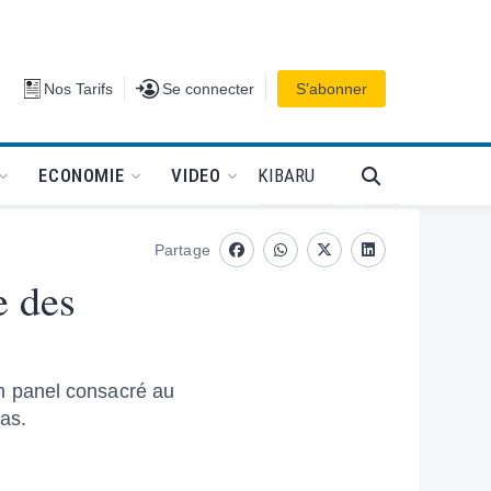
Se connecter
Nos Tarifs
Se connecter
S’abonner
PODCAT
KIBARU
ECONOMIE
VIDEO
Partage
Facebook
whatsapp
Twitter
Linkedin
e des
n panel consacré au
as.