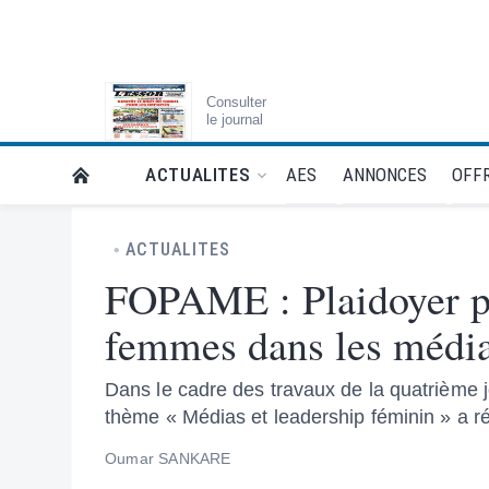
Consulter
le journal
AES
ANNONCES
OFFR
ACTUALITES
RETOUR À LA PAGE D’ACCUEIL DE L'ESSOR
ACTUALITES
FOPAME : Plaidoyer po
femmes dans les média
Dans le cadre des travaux de la quatrième
thème « Médias et leadership féminin » a ré
Oumar SANKARE