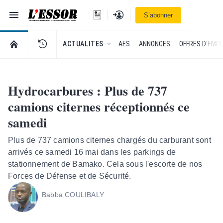
Navigation
Se connecter
S’abonner
L'Essor - retour à la une
RETOUR À LA PAGE D’ACCUEIL DE L'ESSOR
ACTUALITES
AES
ANNONCES
OFFRES D'EMPL
Hydrocarbures : Plus de 737
camions citernes réceptionnés ce
samedi
Plus de 737 camions citernes chargés du carburant sont
arrivés ce samedi 16 mai dans les parkings de
stationnement de Bamako. Cela sous l'escorte de nos
Forces de Défense et de Sécurité.
Babba COULIBALY