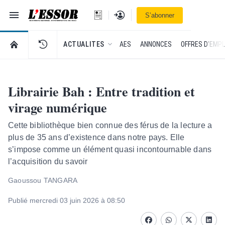
Navigation
Se connecter
S’abonner
L'Essor - retour à la une
RETOUR À LA PAGE D’ACCUEIL DE L'ESSOR
ACTUALITES
AES
ANNONCES
OFFRES D'EMPL
Librairie Bah : Entre tradition et
virage numérique
Cette bibliothèque bien connue des férus de la lecture a
plus de 35 ans d’existence dans notre pays. Elle
s’impose comme un élément quasi incontournable dans
l’acquisition du savoir
Gaoussou TANGARA
Publié mercredi 03 juin 2026 à 08:50
Facebook
whatsapp
Twitter
Linke