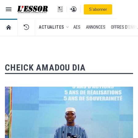
Navigation
Se connecter
S’abonner
L'Essor - retour à la une
RETOUR À LA PAGE D’ACCUEIL DE L'ESSOR
ACTUALITES
AES
ANNONCES
OFFRES D'EMPL
CHEICK AMADOU DIA