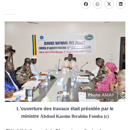
Facebook
whatsapp
Twitter
Linke
L
’ouverture des travaux était présidée par le
ministre
Abdoul Kassim Ibrahim Fomba (c)