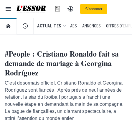
Navigation
Se connecter
S’abonner
L'Essor - retour à la une
RETOUR À LA PAGE D’ACCUEIL DE L'ESSOR
ACTUALITES
AES
ANNONCES
OFFRES D'EMPL
#People : Cristiano Ronaldo fait sa
demande de mariage à Georgina
Rodríguez
C’est désormais officiel. Cristiano Ronaldo et Georgina
Rodríguez sont fiancés ! Après près de neuf années de
relation, la star du football portugais a franchi une
nouvelle étape en demandant la main de sa compagne.
La bague de fiançailles, un diamant spectaculaire, a
attiré l’attention du monde entier.