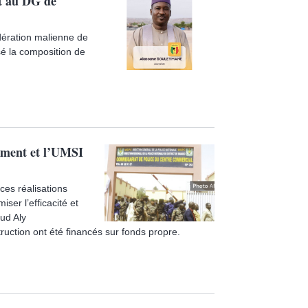
t au DG de
édération malienne de
sé la composition de
sement et l’UMSI
 ces réalisations
iser l’efficacité et
ud Aly
uction ont été financés sur fonds propre.