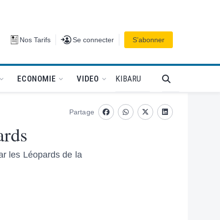
Se connecter
Nos Tarifs
Se connecter
S’abonner
PODCAT
KIBARU
ECONOMIE
VIDEO
Partage
Facebook
whatsapp
Twitter
Linkedin
ards
ar les Léopards de la