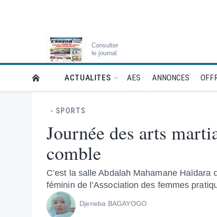
Consulter
le journal
AES
ANNONCES
OFFR
ACTUALITES
RETOUR À LA PAGE D’ACCUEIL DE L'ESSOR
SPORTS
Journée des arts martia
comble
C’est la salle Abdalah Mahamane Haïdara du
féminin de l’Association des femmes pratiq
Djeneba BAGAYOGO