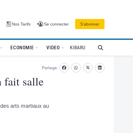
Se connecter
Nos Tarifs
Se connecter
S’abonner
PODCAT
KIBARU
ECONOMIE
VIDEO
Partage
Facebook
whatsapp
Twitter
Linkedin
fait salle
des arts martiaux au