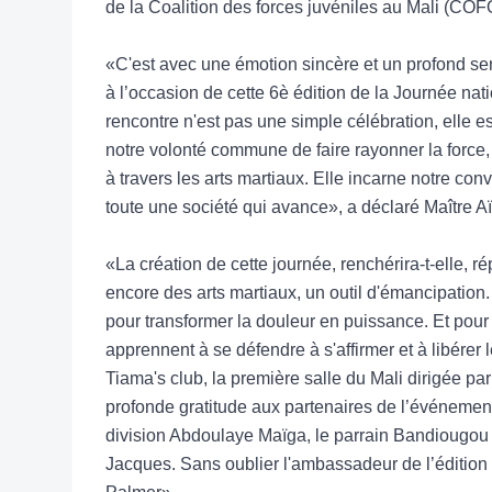
de la Coalition des forces juvéniles au Mali (COF
«C'est avec une émotion sincère et un profond sen
à l’occasion de cette 6è édition de la Journée nat
rencontre n'est pas une simple célébration, elle es
notre volonté commune de faire rayonner la force,
à travers les arts martiaux. Elle incarne notre con
toute une société qui avance», a déclaré Maître A
«La création de cette journée, renchérira-t-elle, rép
encore des arts martiaux, un outil d'émancipation. 
pour transformer la douleur en puissance. Et pour
apprennent à se défendre à s'affirmer et à libérer l
Tiama's club, la première salle du Mali dirigée p
profonde gratitude aux partenaires de l’événement
division Abdoulaye Maïga, le parrain Bandiougo
Jacques. Sans oublier l'ambassadeur de l’éditio