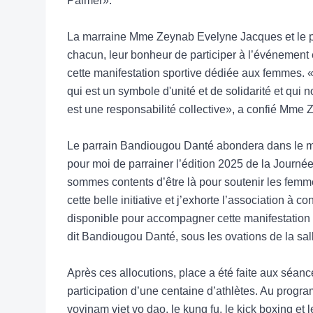
Palmer».
La marraine Mme Zeynab Evelyne Jacques et le p
chacun, leur bonheur de participer à l’événement e
cette manifestation sportive dédiée aux femmes. «Je
qui est un symbole d'unité et de solidarité et qui n
est une responsabilité collective», a confié Mme
Le parrain Bandiougou Danté abondera dans le m
pour moi de parrainer l’édition 2025 de la Journé
sommes contents d’être là pour soutenir les femmes
cette belle initiative et j’exhorte l’association à 
disponible pour accompagner cette manifestation
dit Bandiougou Danté, sous les ovations de la sal
Après ces allocutions, place a été faite aux séance
participation d’une centaine d’athlètes. Au progra
vovinam viet vo dao, le kung fu, le kick boxing et l