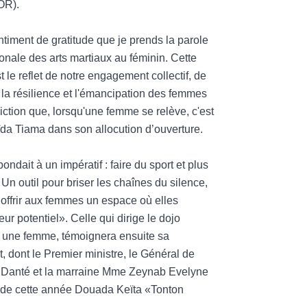
OR).
timent de gratitude que je prends la parole
ionale des arts martiaux au féminin. Cette
t le reflet de notre engagement collectif, de
 la résilience et l'émancipation des femmes
viction que, lorsqu'une femme se relève, c'est
ïda Tiama dans son allocution d’ouverture.
ondait à un impératif : faire du sport et plus
Un outil pour briser les chaînes du silence,
 offrir aux femmes un espace où elles
eur potentiel». Celle qui dirige le dojo
ar une femme, témoignera ensuite sa
, dont le Premier ministre, le Général de
u Danté et la marraine Mme Zeynab Evelyne
n de cette année Douada Keïta «Tonton