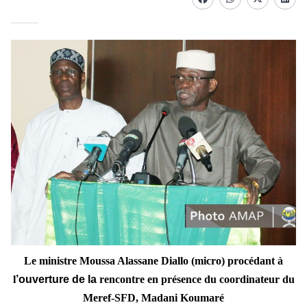
Facebook
whatsapp
Twitter
Linke
Le ministre Moussa Alassane Diallo (micro) procédant à
l
’ouverture de la
rencontre en présence du coordinateur du
Meref-SFD, Madani Koumaré