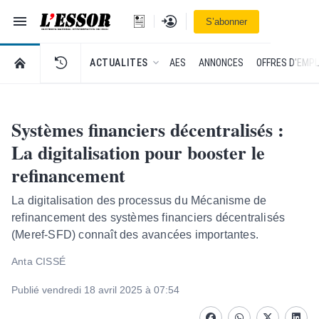
Navigation
Se connecter
S’abonner
L'Essor - retour à la une
RETOUR À LA PAGE D’ACCUEIL DE L'ESSOR
ACTUALITES
AES
ANNONCES
OFFRES D'EMPL
Systèmes financiers décentralisés :
La digitalisation pour booster le
refinancement
La digitalisation des processus du Mécanisme de
refinancement des systèmes financiers décentralisés
(Meref-SFD) connaît des avancées importantes.
Anta CISSÉ
Publié vendredi 18 avril 2025 à 07:54