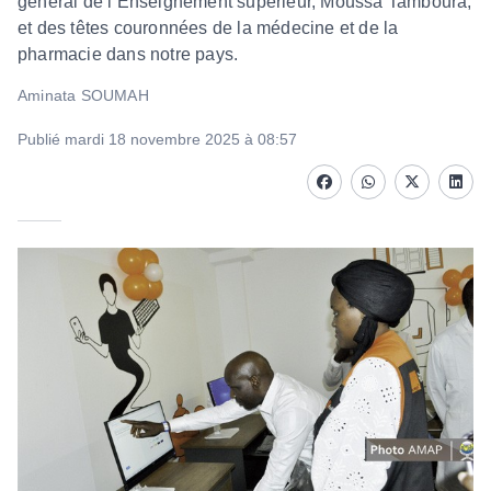
général de l’Enseignement supérieur, Moussa Tamboura,
et des têtes couronnées de la médecine et de la
pharmacie dans notre pays.
Aminata SOUMAH
Publié mardi 18 novembre 2025 à 08:57
Facebook
whatsapp
Twitter
Linke