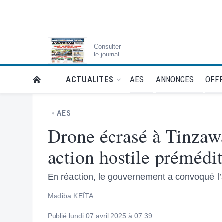
Consulter
le journal
AES
ANNONCES
OFFR
ACTUALITES
RETOUR À LA PAGE D’ACCUEIL DE L'ESSOR
AES
Drone écrasé à Tinza
action hostile prémédi
En réaction, le gouvernement a convoqué l’a
Madiba KEÏTA
Publié lundi 07 avril 2025 à 07:39