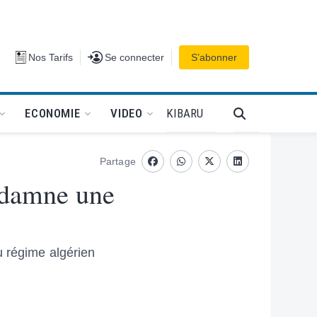
Se connecter
Nos Tarifs
Se connecter
S’abonner
PODCAT
KIBARU
ECONOMIE
VIDEO
Partage
Facebook
whatsapp
Twitter
Linkedin
ndamne une
u régime algérien