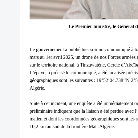
Le Premier ministre, le Général
d
Le gouvernement a publié hier soir un communiqué à trav
mars au 1er avril 2025, un drone de nos Forces armées e
sur le territoire national, à Tinzawatène, Cercle d’Abeï
L’épave, a précisé le communiqué, a été localisée préc
géographiques sont les suivantes : 19°52’04.738’’N 2°5
Algérie.
Suite à cet incident, une enquête a été immédiatement ou
préliminaire indiquent que la liaison a été perdue avec l’a
malien et dont les coordonnées géographiques sont les 
10,2 km au sud de la frontière Mali-Algérie.