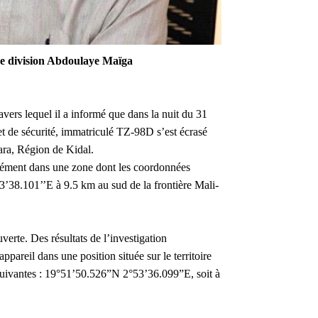
e division Abdoulaye Maïga
ers lequel il a informé que dans la nuit du 31
t de sécurité, immatriculé TZ-98D s’est écrasé
bara, Région de Kidal.
isément dans une zone dont les coordonnées
3’38.101’’E à 9.5 km au sud de la frontière Mali-
verte. Des résultats de l’investigation
ppareil dans une position située sur le territoire
suivantes : 19°51’50.526”N 2°53’36.099”E, soit à