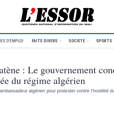
L'Essor - retour à la une
ES D'EMPLOI
FAITS DIVERS
SOCIETE
SPORTS
watène : Le gouvernement co
tée du régime algérien
mbassadeur algérien pour protester contre l’hostilité d