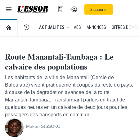
Navigation
Se connecter
S’abonner
L'Essor - retour à la une
RETOUR À LA PAGE D’ACCUEIL DE L'ESSOR
ACTUALITES
AES
ANNONCES
OFFRES D'EMPL
Route Manantali-Tambaga : Le
calvaire des populations
Les habitants de la ville de Manantali (Cercle de
Bafoulabé) vivent pratiquement coupés du reste du pays,
à cause de la dégradation avancée de la route
Manantali-Tambaga. Transformant parfois un trajet de
quelques heures en un calvaire de deux jours pour les
passagers des transports en commun.
Makan SISSOKO