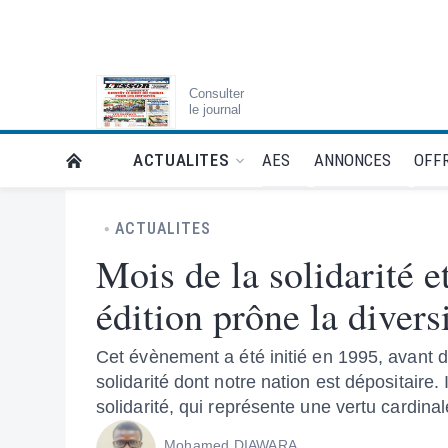
Consulter
le journal
AES
ANNONCES
OFFR
ACTUALITES
RETOUR À LA PAGE D’ACCUEIL DE L'ESSOR
ACTUALITES
Mois de la solidarité e
édition prône la diversi
Cet évènement a été initié en 1995, avant d’
solidarité dont notre nation est dépositair
solidarité, qui représente une vertu cardina
Mohamed DIAWARA