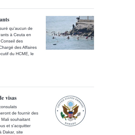
ants
ssuré qu'aucun de
grants à Ceuta en
 Conseil des
 Chargé des Affaires
écutif du HCME, le
de visas
consulats
eront de fournir des
 Mali souhaitant
s et s'acquitter
 Dakar, site