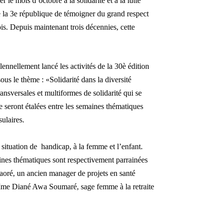
e mois d’octobre à la solidarité et à la lutte
 la 3e république
de t
émoigner du grand respect
is. Depuis maintenant trois décennies, cette
ennellement lancé les activités d
e la 30
è édition
sous le thème : «Solidarité dans la diversité
ransversales et multiformes de solidarité qui se
 seront étalées entre les semaines thématiques
ulaires.
 situation de handicap, à la femme et l’enfant.
aines thématiques sont respectivement parrainées
raoré, un ancien manager de projets en santé
 Mme D
ian
é Awa Soumaré, sage femme à la retraite