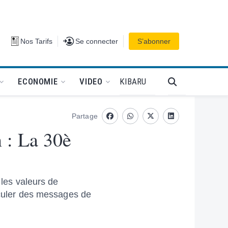
Se connecter
Nos Tarifs
Se connecter
S’abonner
PODCAT
KIBARU
ECONOMIE
VIDEO
Partage
Facebook
whatsapp
Twitter
Linkedin
n : La 30è
 les valeurs de
hiculer des messages de