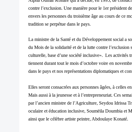
Alpha Oumar Konaré qui a décidé, en 1995, de consacrer l
contre l’exclusion. Une manière pour le 1er président de
envers les personnes du troisième âge au cours de ce mo
tradition se perpétue dans le pays.
La ministre de la Sant
é et du Développement social a sol
du Mois de la solidarité et de la lutte contre l’exclusion 
culturelle, base d’une société inclusive».
Les activit
és t
tiennent durant tout le mo
is d
’octobre voire en novembre
dans le pays et nos représentations diplomatiques et cons
Elles seront consacrées aux personnes âgées, à celles en
Mais aus
si
à la jeunesse et à l’entrepreneuriat. Ces sem
par l’ancien ministre de l’Agriculture, Seydou Idrissa T
oculaire et éducation inclusive, Soumëila Doumbia et
ainsi que le célèbre artiste peintre, Abdoulaye Konaté.