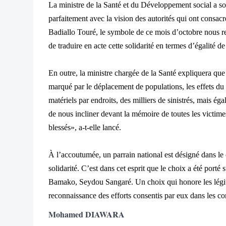
La ministre de la Sant
é et du Développement social a so
parfaitement avec la vision des autorités qui ont con
sacr
Badiallo Touré, le symbole de ce mois d’octobre nous r
de traduire en acte cette solidarité en termes d’égalité d
En outre, la ministre charg
ée de la Santé expliquera que
marqué par le déplacement de populations, les effets d
matériels par endroits, des milliers de sinistrés,
mais
éga
de nous incliner devant la mémoire de toutes les victime
blessés», a-t-elle lancé.
À l’accoutumée, un parrain national est désigné dans le
solidarité. C’est dans cet esprit que le choix a été porté 
Bamako, Seydou Sangaré. Un choix qui honore les légitim
reconnaissance d
es efforts consentis par eux dans les 
Mohamed DIAWARA