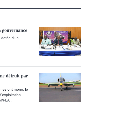
a gouvernance
 dotée d'un
ine détruit par
nnes ont mené, le
'exploitation
IM/FLA..