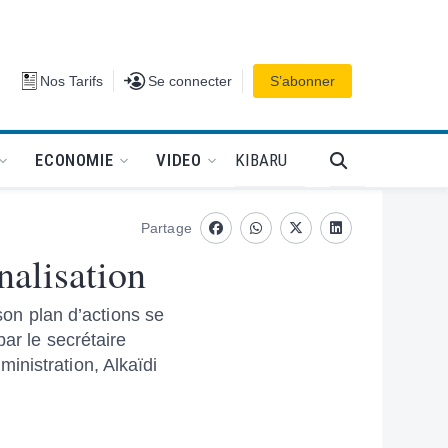
Se connecter
Nos Tarifs
Se connecter
S’abonner
PODCAT
KIBARU
ECONOMIE
VIDEO
Partage
Facebook
whatsapp
Twitter
Linkedin
nalisation
son plan d’actions se
ar le secrétaire
inistration, Alkaïdi