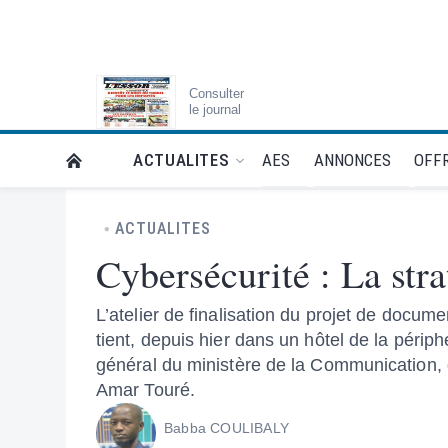
Consulter
le journal
AES
ANNONCES
OFFR
ACTUALITES
RETOUR À LA PAGE D’ACCUEIL DE L'ESSOR
ACTUALITES
Cybersécurité : La stra
L’atelier de finalisation du projet de docum
tient, depuis hier dans un hôtel de la périp
général du ministère de la Communication, d
Amar Touré.
Babba COULIBALY