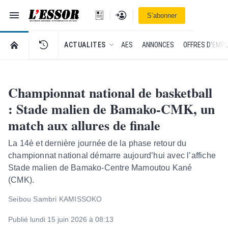
Navigation
Se connecter
S’abonner
L'Essor - retour à la une
RETOUR À LA PAGE D’ACCUEIL DE L'ESSOR
ACTUALITES
AES
ANNONCES
OFFRES D'EMPL
Championnat national de basketball
: Stade malien de Bamako-CMK, un
match aux allures de finale
La 14è et dernière journée de la phase retour du
championnat national démarre aujourd’hui avec l’affiche
Stade malien de Bamako-Centre Mamoutou Kané
(CMK).
Seibou Sambri KAMISSOKO
Publié lundi 15 juin 2026 à 08:13