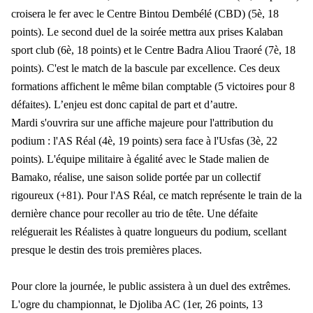
croisera le fer avec le Centre Bintou Dembélé (CBD) (5è, 18
points). Le second duel de la soirée mettra aux prises Kalaban
sport club (6è, 18 points) et le Centre Badra Aliou Traoré (7è, 18
points). C'est le match de la bascule par excellence. Ces deux
formations affichent le même bilan comptable (5 victoires pour 8
défaites). L’enjeu est donc capital de part et d’autre.
Mardi s'ouvrira sur une affiche majeure pour l'attribution du
podium : l'AS Réal (4è, 19 points) sera face à l'Usfas (3è, 22
points). L'équipe militaire à égalité avec le Stade malien de
Bamako, réalise, une saison solide portée par un collectif
rigoureux (+81). Pour l'AS Réal, ce match représente le train de la
dernière chance pour recoller au trio de tête. Une défaite
reléguerait les Réalistes à quatre longueurs du podium, scellant
presque le destin des trois premières places.
Pour clore la journée, le public assistera à un duel des extrêmes.
L'ogre du championnat, le Djoliba AC (1er, 26 points, 13