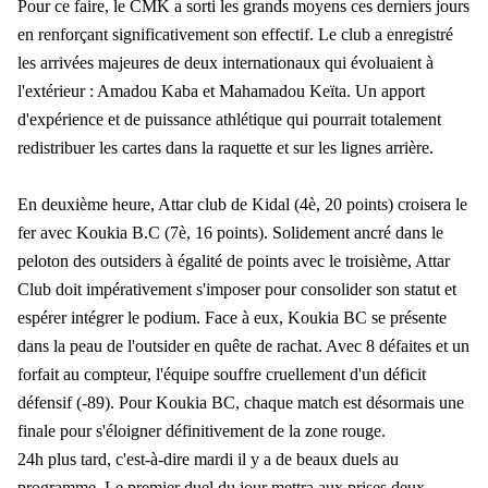
Pour ce faire, le CMK a sorti les grands moyens ces derniers jours
en renforçant significativement son effectif. Le club a enregistré
les arrivées majeures de deux internationaux qui évoluaient à
l'extérieur : Amadou Kaba et Mahamadou Keïta. Un apport
d'expérience et de puissance athlétique qui pourrait totalement
redistribuer les cartes dans la raquette et sur les lignes arrière.
En deuxième heure, Attar club de Kidal (4è, 20 points) croisera le
fer avec Koukia B.C (7è, 16 points). Solidement ancré dans le
peloton des outsiders à égalité de points avec le troisième, Attar
Club doit impérativement s'imposer pour consolider son statut et
espérer intégrer le podium. Face à eux, Koukia BC se présente
dans la peau de l'outsider en quête de rachat. Avec 8 défaites et un
forfait au compteur, l'équipe souffre cruellement d'un déficit
défensif (-89). Pour Koukia BC, chaque match est désormais une
finale pour s'éloigner définitivement de la zone rouge.
24h plus tard, c'est-à-dire mardi il y a de beaux duels au
programme. Le premier duel du jour mettra aux prises deux