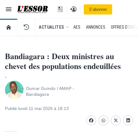
Navigation
Se connecter
S’abonner
L'Essor - retour à la une
RETOUR À LA PAGE D’ACCUEIL DE L'ESSOR
ACTUALITES
AES
ANNONCES
OFFRES D'EMPL
Bandiagara : Deux ministres au
chevet des populations endeuillées
-
Oumar Guindo / AMAP -
Bandiagara
Publié lundi 11 mai 2026 à 18:13
Facebook
whatsapp
Twitter
Linke