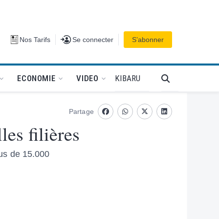
Se connecter
Nos Tarifs
Se connecter
S’abonner
PODCAT
KIBARU
ECONOMIE
VIDEO
Partage
Facebook
whatsapp
Twitter
Linkedin
es filières
lus de 15.000