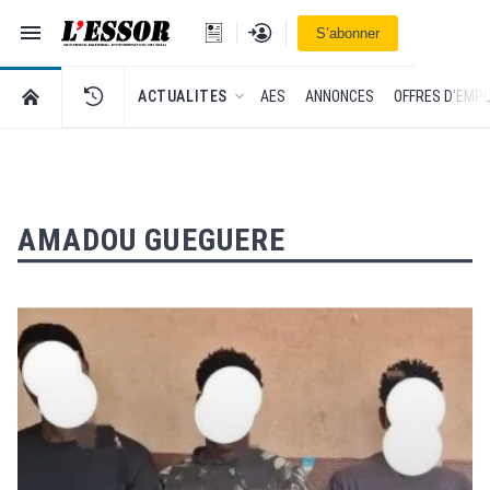
Navigation
Se connecter
S’abonner
L'Essor - retour à la une
RETOUR À LA PAGE D’ACCUEIL DE L'ESSOR
ACTUALITES
AES
ANNONCES
OFFRES D'EMPL
AMADOU GUEGUERE