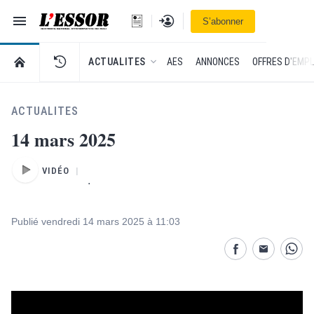
Navigation
Se connecter
S’abonner
L'Essor - retour à la une
RETOUR À LA PAGE D’ACCUEIL DE L'ESSOR
ACTUALITES
AES
ANNONCES
OFFRES D'EMPL
ACTUALITES
14 mars 2025
VIDÉO
.
Publié vendredi 14 mars 2025 à 11:03
Partage désactivé
Partage dés
Parta