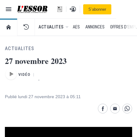
Navigation
Se connecter
S’abonner
L'Essor - retour à la une
RETOUR À LA PAGE D’ACCUEIL DE L'ESSOR
ACTUALITES
AES
ANNONCES
OFFRES D'EMPL
ACTUALITES
27 novembre 2023
VIDÉO
.
Publié lundi 27 novembre 2023 à 05:11
Partage désactivé
Partage dés
Parta