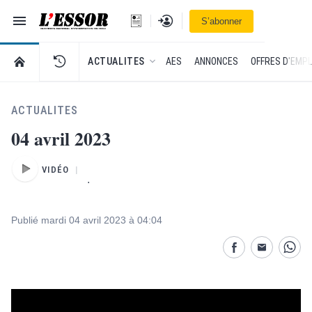
Navigation
Se connecter
S’abonner
L'Essor - retour à la une
RETOUR À LA PAGE D’ACCUEIL DE L'ESSOR
ACTUALITES
AES
ANNONCES
OFFRES D'EMPL
ACTUALITES
04 avril 2023
VIDÉO
.
Publié mardi 04 avril 2023 à 04:04
Partage désactivé
Partage dés
Parta