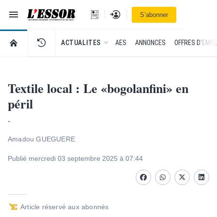
Navigation
Se connecter
S’abonner
L'Essor - retour à la une
RETOUR À LA PAGE D’ACCUEIL DE L'ESSOR
ACTUALITES
AES
ANNONCES
OFFRES D'EMPL
Textile local : Le «bogolanfini» en
péril
-
Amadou GUEGUERE
Publié mercredi 03 septembre 2025 à 07:44
Facebook
whatsapp
Twitter
Linke
Article réservé aux abonnés